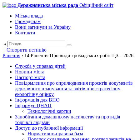
Деражнянська міська рада
Офіційний сайт
Міська влада
Громадянам
Вони загинули за Україну
Контакти
x
+ Створити петицію
Рішення
›
14 Рішення Про види громадських робіт ЦЗ – 2026
Служба у справах дітей
Новини міста
Паспорт міста
Повідомлення про оприлюднення проєктів документів
державного планування та звітів про стратегічну
екологічну оцінку
Інформація для ВПО
Інформує ЦНАП
Технологічні картки
Запобігання домашньому насильству та протидія
торгівлі людьми
Доступ до публічної інформації
Нормативно-правова база
Порядок складання, подання, розгляд запитів на