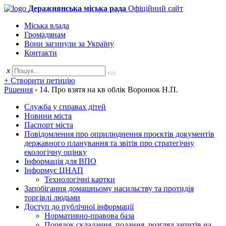
Деражнянська міська рада
Офіційний сайт
Міська влада
Громадянам
Вони загинули за Україну
Контакти
x
+ Створити петицію
Рішення
›
14. Про взятя на кв облік Воронюк Н.П.
Служба у справах дітей
Новини міста
Паспорт міста
Повідомлення про оприлюднення проєктів документів
державного планування та звітів про стратегічну
екологічну оцінку
Інформація для ВПО
Інформує ЦНАП
Технологічні картки
Запобігання домашньому насильству та протидія
торгівлі людьми
Доступ до публічної інформації
Нормативно-правова база
Порядок складання, подання, розгляд запитів на