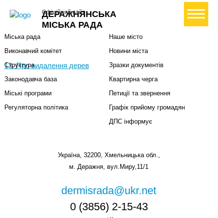
Міська влада
Громадянам
+ Створити петицію
Офіційний сайт
ДЕРАЖНЯНСЬКА
Міський голова
Вони загинули за Україну
МІСЬКА РАДА
Міська рада
Наше місто
Виконавчий комітет
Новини міста
13. Про видалення дерев
Структура
Зразки документів
Законодавча база
Квартирна черга
Міські програми
Петиції та звернення
Регуляторна політика
Графік прийому громадян
ДПС інформує
Україна, 32200, Хмельницька обл.,
м. Деражня, вул.Миру,11/1
dermisrada@ukr.net
0 (3856) 2-15-43