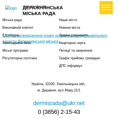
Міська влада
Громадянам
+ Створити петицію
Офіційний сайт
ДЕРАЖНЯНСЬКА
Міський голова
Вони загинули за Україну
МІСЬКА РАДА
Міська рада
Наше місто
Виконавчий комітет
Новини міста
12. Про затвердження плану основних заходів цивільного
Структура
Зразки документів
захисту Деражнянської міської
Законодавча база
Квартирна черга
Міські програми
Петиції та звернення
Регуляторна політика
Графік прийому громадян
ДПС інформує
Україна, 32200, Хмельницька обл.,
м. Деражня, вул.Миру,11/1
dermisrada@ukr.net
0 (3856) 2-15-43