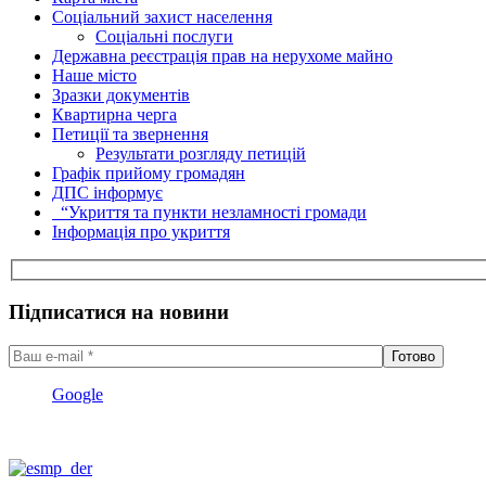
Соціальний захист населення
Соціальні послуги
Державна реєстрація прав на нерухоме майно
Наше місто
Зразки документів
Квартирна черга
Петиції та звернення
Результати розгляду петицій
Графік прийому громадян
ДПС інформує
“Укриття та пункти незламності громади
Інформація про укриття
Підписатися на новини
Google