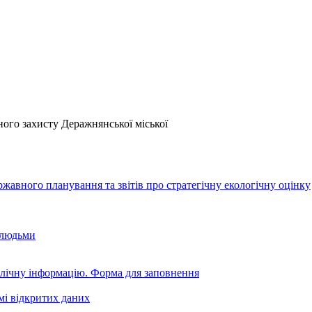
го захисту Деражнянської міської
авного планування та звітів про стратегічну екологічну оцінку
 людьми
блічну інформацію. Форма для заповнення
мі відкритих даних