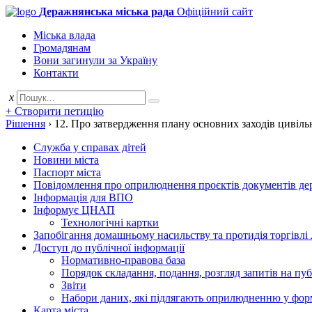
Деражнянська міська рада
Офіційний сайт
Міська влада
Громадянам
Вони загинули за Україну
Контакти
x
+ Створити петицію
Рішення
›
12. Про затвердження плану основних заходів цивільно
Служба у справах дітей
Новини міста
Паспорт міста
Повідомлення про оприлюднення проєктів документів держ
Інформація для ВПО
Інформує ЦНАП
Технологічні картки
Запобігання домашньому насильству та протидія торгівлі
Доступ до публічної інформації
Нормативно-правова база
Порядок складання, подання, розгляд запитів на пу
Звіти
Набори даних, які підлягають оприлюдненню у фор
Карта міста