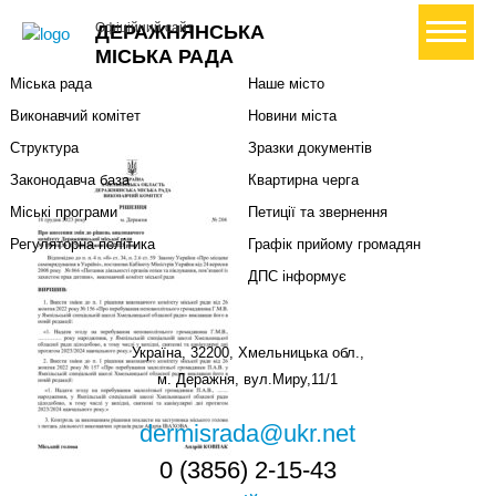
Міська влада
Громадянам
+ Створити петицію
Офіційний сайт
ДЕРАЖНЯНСЬКА
Міський голова
Вони загинули за Україну
МІСЬКА РАДА
Міська рада
Наше місто
Виконавчий комітет
Новини міста
Структура
Зразки документів
Законодавча база
Квартирна черга
Міські програми
Петиції та звернення
Регуляторна політика
Графік прийому громадян
ДПС інформує
Україна, 32200, Хмельницька обл.,
м. Деражня, вул.Миру,11/1
dermisrada@ukr.net
0 (3856) 2-15-43