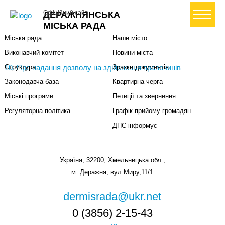
Міська влада
Громадянам
+ Створити петицію
Офіційний сайт
ДЕРАЖНЯНСЬКА
Міський голова
Вони загинули за Україну
МІСЬКА РАДА
Міська рада
Наше місто
Виконавчий комітет
Новини міста
10. Про надання дозволу на здійснення правочинів
Структура
Зразки документів
Законодавча база
Квартирна черга
Міські програми
Петиції та звернення
Регуляторна політика
Графік прийому громадян
ДПС інформує
Україна, 32200, Хмельницька обл.,
м. Деражня, вул.Миру,11/1
dermisrada@ukr.net
0 (3856) 2-15-43