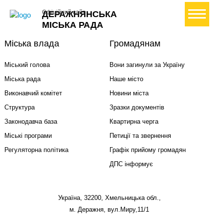
+ Створити петицію
Офіційний сайт
ДЕРАЖНЯНСЬКА
МІСЬКА РАДА
Міська влада
Громадянам
Міський голова
Вони загинули за Україну
Міська рада
Наше місто
Виконавчий комітет
Новини міста
Структура
Зразки документів
Законодавча база
Квартирна черга
Міські програми
Петиції та звернення
Регуляторна політика
Графік прийому громадян
ДПС інформує
Україна, 32200, Хмельницька обл.,
м. Деражня, вул.Миру,11/1