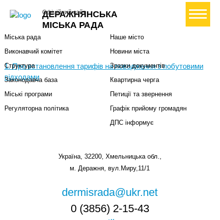
Міська влада
Громадянам
+ Створити петицію
Офіційний сайт
ДЕРАЖНЯНСЬКА
Міський голова
Вони загинули за Україну
МІСЬКА РАДА
Міська рада
Наше місто
Виконавчий комітет
Новини міста
1. Про встановлення тарифів на поводження з побутовими
Структура
Зразки документів
відходами
Законодавча база
Квартирна черга
Міські програми
Петиції та звернення
Регуляторна політика
Графік прийому громадян
ДПС інформує
Україна, 32200, Хмельницька обл.,
м. Деражня, вул.Миру,11/1
dermisrada@ukr.net
0 (3856) 2-15-43