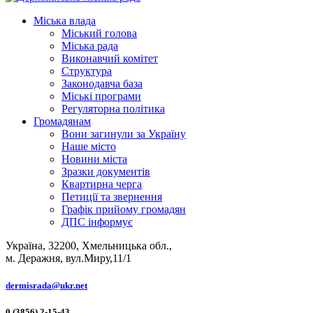
Міська влада
Міський голова
Міська рада
Виконавчий комітет
Структура
Законодавча база
Міські програми
Регуляторна політика
Громадянам
Вони загинули за Україну
Наше місто
Новини міста
Зразки документів
Квартирна черга
Петиції та звернення
Графік прийому громадян
ДПС інформує
Україна, 32200, Хмельницька обл.,
м. Деражня, вул.Миру,11/1
dermisrada@ukr.net
0 (3856) 2-15-43