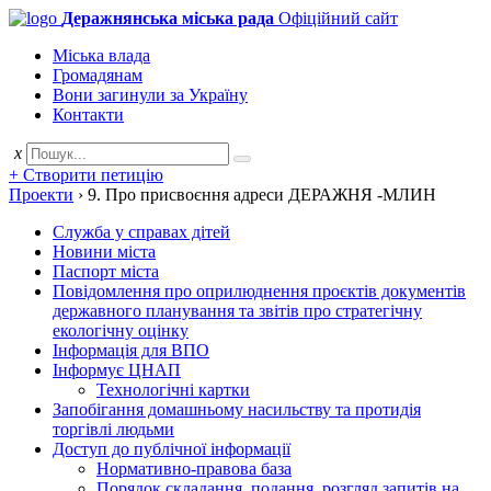
Деражнянська міська рада
Офіційний сайт
Міська влада
Громадянам
Вони загинули за Україну
Контакти
x
+ Створити петицію
Проекти
›
9. Про присвоєння адреси ДЕРАЖНЯ -МЛИН
Служба у справах дітей
Новини міста
Паспорт міста
Повідомлення про оприлюднення проєктів документів
державного планування та звітів про стратегічну
екологічну оцінку
Інформація для ВПО
Інформує ЦНАП
Технологічні картки
Запобігання домашньому насильству та протидія
торгівлі людьми
Доступ до публічної інформації
Нормативно-правова база
Порядок складання, подання, розгляд запитів на