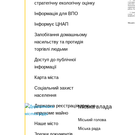
стратегічну екологічну оцінку
Інформація для ВПО
Інформує ЦНАП
Запобігання домашньому
насильству та протидія
торгівлі людьми
Доступ до публічної
інформації
Карта міста
Соціальний захист
населення
Державна реєстрація прав на
Міська влада
нерухоме майно
Міський голова
Наше місто
Міська рада
Зразки документів