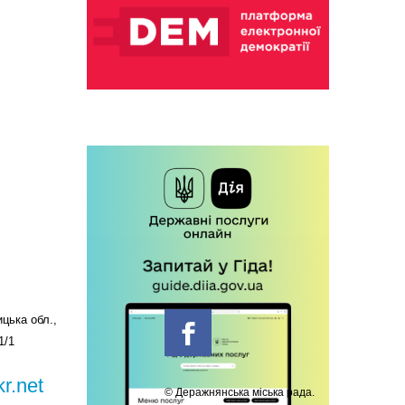
цька обл.,
1/1
r.net
© Деражнянська міська рада.