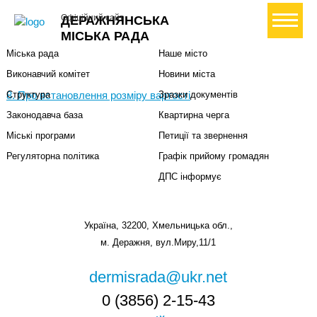
Міська влада
Громадянам
+ Створити петицію
Офіційний сайт
ДЕРАЖНЯНСЬКА
Міський голова
Вони загинули за Україну
МІСЬКА РАДА
Міська рада
Наше місто
Виконавчий комітет
Новини міста
8. Про встановлення розміру вартості
Структура
Зразки документів
Законодавча база
Квартирна черга
Міські програми
Петиції та звернення
Регуляторна політика
Графік прийому громадян
ДПС інформує
Україна, 32200, Хмельницька обл.,
м. Деражня, вул.Миру,11/1
dermisrada@ukr.net
0 (3856) 2-15-43