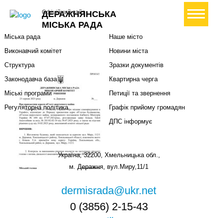
Міська влада
Громадянам
+ Створити петицію
Офіційний сайт
ДЕРАЖНЯНСЬКА
Міський голова
Вони загинули за Україну
МІСЬКА РАДА
Міська рада
Наше місто
Виконавчий комітет
Новини міста
Структура
Зразки документів
Законодавча база
Квартирна черга
Міські програми
Петиції та звернення
Регуляторна політика
Графік прийому громадян
ДПС інформує
Україна, 32200, Хмельницька обл.,
м. Деражня, вул.Миру,11/1
dermisrada@ukr.net
0 (3856) 2-15-43