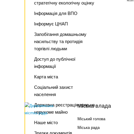
стратегічну екологічну оцінку
Інформація для ВПО
Інформує ЦНАП
Запобігання домашньому
насильству та протидія
торгівлі людьми
Доступ до публічної
інформації
Карта міста
Соціальний захист
населення
Державна реєстрація прав на
Міська влада
нерухоме майно
Міський голова
Наше місто
Міська рада
Зразки документів