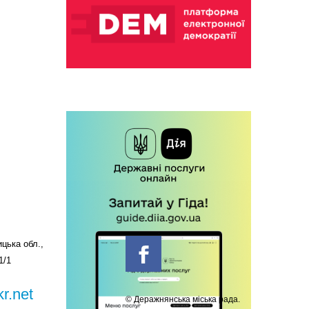
цька обл.,
1/1
r.net
© Деражнянська міська рада.