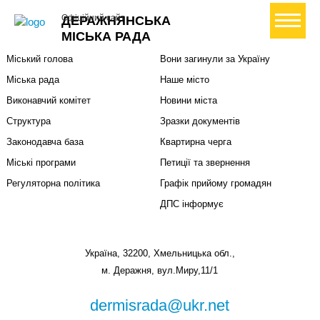
+ Створити петицію
Офіційний сайт
ДЕРАЖНЯНСЬКА
Міська влада
Громадянам
МІСЬКА РАДА
Міський голова
Вони загинули за Україну
Міська рада
Наше місто
Виконавчий комітет
Новини міста
Структура
Зразки документів
Законодавча база
Квартирна черга
Міські програми
Петиції та звернення
Регуляторна політика
Графік прийому громадян
ДПС інформує
Україна, 32200, Хмельницька обл.,
м. Деражня, вул.Миру,11/1
dermisrada@ukr.net