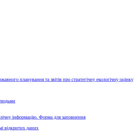
авного планування та звітів про стратегічну екологічну оцінку
 людьми
блічну інформацію. Форма для заповнення
мі відкритих даних