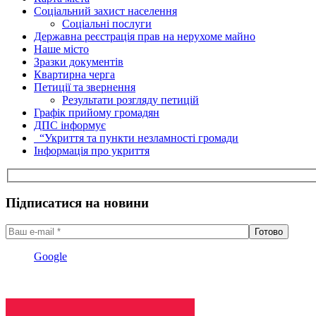
Соціальний захист населення
Соціальні послуги
Державна реєстрація прав на нерухоме майно
Наше місто
Зразки документів
Квартирна черга
Петиції та звернення
Результати розгляду петицій
Графік прийому громадян
ДПС інформує
“Укриття та пункти незламності громади
Інформація про укриття
Підписатися на новини
Google