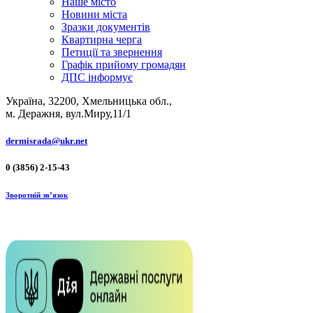
Наше місто
Новини міста
Зразки документів
Квартирна черга
Петиції та звернення
Графік прийому громадян
ДПС інформує
Україна, 32200, Хмельницька обл.,
м. Деражня, вул.Миру,11/1
dermisrada@ukr.net
0 (3856) 2-15-43
Зворотній зв’язок