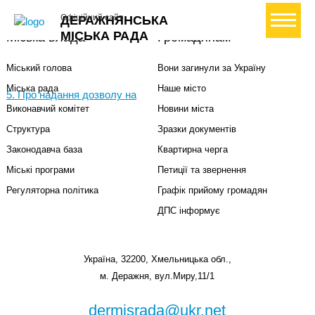
+ Створити петицію
Офіційний сайт
ДЕРАЖНЯНСЬКА
МІСЬКА РАДА
Міська влада
Громадянам
Міський голова
Вони загинули за Україну
Міська рада
Наше місто
5. Про надання дозволу на
Виконавчий комітет
Новини міста
Структура
Зразки документів
Законодавча база
Квартирна черга
Міські програми
Петиції та звернення
Регуляторна політика
Графік прийому громадян
ДПС інформує
Україна, 32200, Хмельницька обл.,
м. Деражня, вул.Миру,11/1
dermisrada@ukr.net