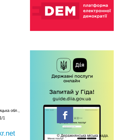
цька обл.,
1/1
r.net
© Деражнянська міська рада.