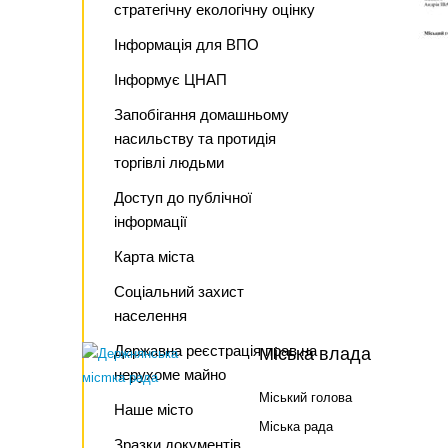
стратегічну екологічну оцінку
Інформація для ВПО
Інформує ЦНАП
Запобігання домашньому
насильству та протидія
торгівлі людьми
Доступ до публічної
інформації
Карта міста
Соціальний захист
населення
Державна реєстрація прав на
Міська влада
нерухоме майно
Міський голова
Наше місто
Міська рада
Зразки документів