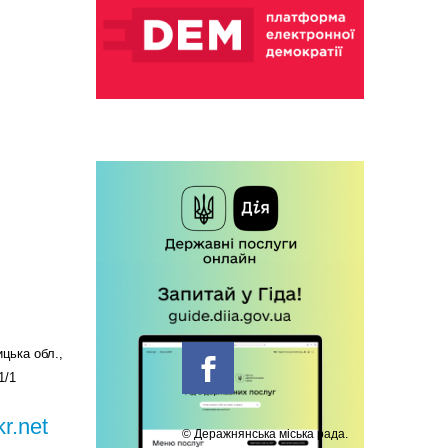
цька обл.,
1/1
r.net
© Деражнянська міська рада.