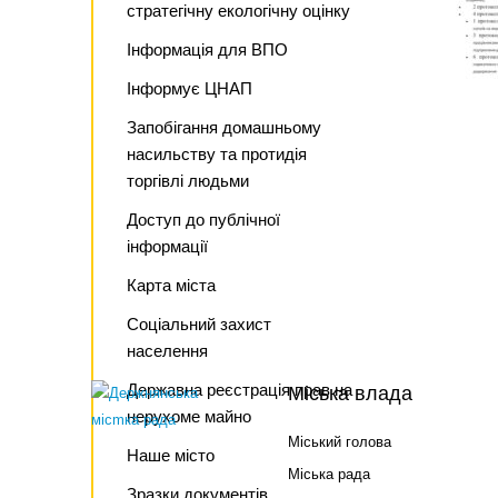
стратегічну екологічну оцінку
Інформація для ВПО
Інформує ЦНАП
Запобігання домашньому
насильству та протидія
торгівлі людьми
Доступ до публічної
інформації
Карта міста
Соціальний захист
населення
Державна реєстрація прав на
Міська влада
нерухоме майно
Міський голова
Наше місто
Міська рада
Зразки документів