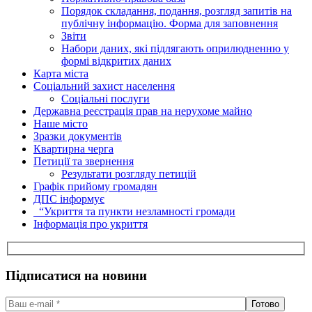
Порядок складання, подання, розгляд запитів на
публічну інформацію. Форма для заповнення
Звіти
Набори даних, які підлягають оприлюдненню у
формі відкритих даних
Карта міста
Соціальний захист населення
Соціальні послуги
Державна реєстрація прав на нерухоме майно
Наше місто
Зразки документів
Квартирна черга
Петиції та звернення
Результати розгляду петицій
Графік прийому громадян
ДПС інформує
“Укриття та пункти незламності громади
Інформація про укриття
Підписатися на новини