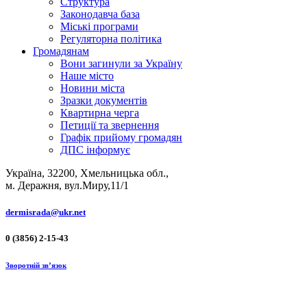
Структура
Законодавча база
Міські програми
Регуляторна політика
Громадянам
Вони загинули за Україну
Наше місто
Новини міста
Зразки документів
Квартирна черга
Петиції та звернення
Графік прийому громадян
ДПС інформує
Україна, 32200, Хмельницька обл.,
м. Деражня, вул.Миру,11/1
dermisrada@ukr.net
0 (3856) 2-15-43
Зворотній зв’язок