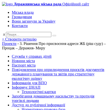
Деражнянська міська рада
Офіційний сайт
Міська влада
Громадянам
Вони загинули за Україну
Контакти
x
+ Створити петицію
Проекти
›
3. Рішення Про присвоєння адреси ЖБ (ріш суду) –
Процак – Деражня- Миру
Служба у справах дітей
Новини міста
Паспорт міста
Повідомлення про оприлюднення проєктів документів
державного планування та звітів про стратегічну
екологічну оцінку
Інформація для ВПО
Інформує ЦНАП
Технологічні картки
Запобігання домашньому насильству та протидія
торгівлі людьми
Доступ до публічної інформації
Нормативно-правова база