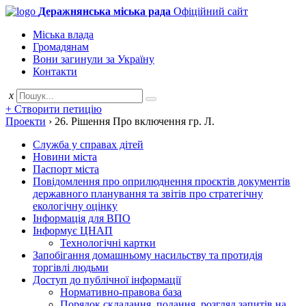
Деражнянська міська рада
Офіційний сайт
Міська влада
Громадянам
Вони загинули за Україну
Контакти
x
+ Створити петицію
Проекти
›
26. Рішення Про включення гр. Л.
Служба у справах дітей
Новини міста
Паспорт міста
Повідомлення про оприлюднення проєктів документів
державного планування та звітів про стратегічну
екологічну оцінку
Інформація для ВПО
Інформує ЦНАП
Технологічні картки
Запобігання домашньому насильству та протидія
торгівлі людьми
Доступ до публічної інформації
Нормативно-правова база
Порядок складання, подання, розгляд запитів на