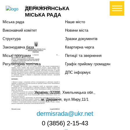
Міська влада
Громадянам
+ Створити петицію
Офіційний сайт
ДЕРАЖНЯНСЬКА
Міський голова
Вони загинули за Україну
МІСЬКА РАДА
Міська рада
Наше місто
Виконавчий комітет
Новини міста
Структура
Зразки документів
Законодавча база
Квартирна черга
Міські програми
Петиції та звернення
Регуляторна політика
Графік прийому громадян
ДПС інформує
Україна, 32200, Хмельницька обл.,
м. Деражня, вул.Миру,11/1
dermisrada@ukr.net
0 (3856) 2-15-43