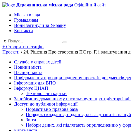
Деражнянська міська рада
Офіційний сайт
Міська влада
Громадянам
Вони загинули за Україну
Контакти
x
+ Створити петицію
Проекти
›
24. Рішення Про створення ПС гр. Г. і влаштування 
Служба у справах дітей
Новини міста
Паспорт міста
Повідомлення про оприлюднення проєктів документів держ
Інформація для ВПО
Інформує ЦНАП
Технологічні картки
Запобігання домашньому насильству та протидія торгівлі
Доступ до публічної інформації
Нормативно-правова база
Порядок складання, подання, розгляд запитів на пу
Звіти
Набори даних, які підлягають оприлюдненню у фор
Карта міста