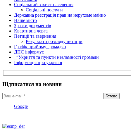
Соціальний захист населення
Соціальні послуги
Державна реєстрація прав на нерухоме майно
Наше місто
Зразки документів
Квартирна черга
Петиції та звернення
Результати розгляду петицій
Графік прийому громадян
ДПС інформує
“Укриття та пункти незламності громади
Інформація про укриття
Підписатися на новини
Google