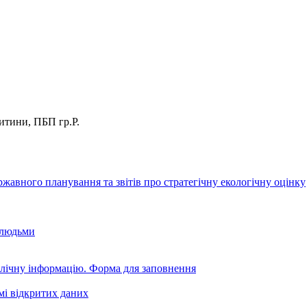
дитини, ПБП гр.Р.
авного планування та звітів про стратегічну екологічну оцінку
 людьми
блічну інформацію. Форма для заповнення
мі відкритих даних