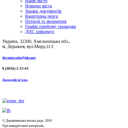
Наше місто
Новини міста
Зразки документів
Квартирна черга
Петиції та звернення
Графік прийому громадян
ДПС інформує
Україна, 32200, Хмельницька обл.,
м. Деражня, вул.Миру,11/1
dermisrada@ukr.net
0 (3856) 2-15-43
Зворотній зв’язок
© Деражнянська міська рада. 2016
При використанні матеріалів,