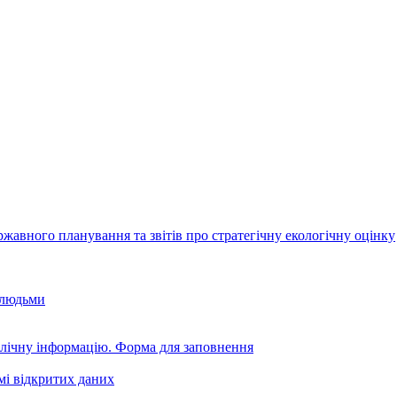
авного планування та звітів про стратегічну екологічну оцінку
 людьми
блічну інформацію. Форма для заповнення
мі відкритих даних