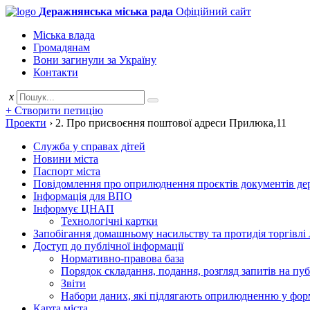
Деражнянська міська рада
Офіційний сайт
Міська влада
Громадянам
Вони загинули за Україну
Контакти
x
+ Створити петицію
Проекти
›
2. Про присвоєння поштової адреси Прилюка,11
Служба у справах дітей
Новини міста
Паспорт міста
Повідомлення про оприлюднення проєктів документів держ
Інформація для ВПО
Інформує ЦНАП
Технологічні картки
Запобігання домашньому насильству та протидія торгівлі
Доступ до публічної інформації
Нормативно-правова база
Порядок складання, подання, розгляд запитів на пу
Звіти
Набори даних, які підлягають оприлюдненню у фор
Карта міста