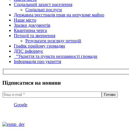
Соціальний захист населення
Соціальні послуги
Державна реєстрація прав на нерухоме майно
Наше місто
Зразки документів
Квартирна черга
Петиції та звернення
Результати розгляду петицій
Графік прийому громадян
ДПС інформує
“Укриття та пункти незламності громади
Інформація про укриття
Підписатися на новини
Google