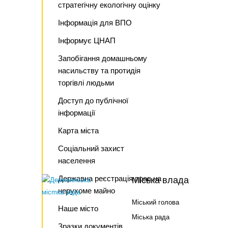
стратегічну екологічну оцінку
Інформація для ВПО
Інформує ЦНАП
Запобігання домашньому
насильству та протидія
торгівлі людьми
Доступ до публічної
інформації
Карта міста
Соціальний захист
населення
Державна реєстрація прав на
Міська влада
нерухоме майно
Міський голова
Наше місто
Міська рада
Зразки документів