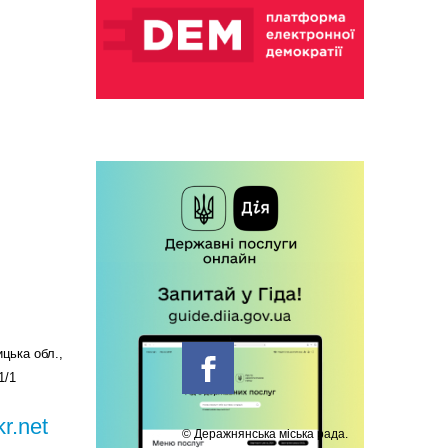
цька обл.,
1/1
r.net
© Деражнянська міська рада.