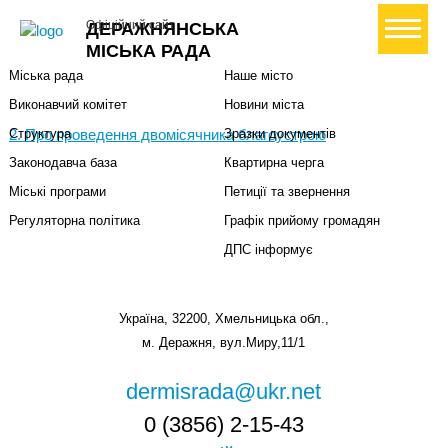
Міська влада
Громадянам
+ Створити петицію
Офіційний сайт
ДЕРАЖНЯНСЬКА
Міський голова
Вони загинули за Україну
МІСЬКА РАДА
Міська рада
Наше місто
Виконавчий комітет
Новини міста
2. Про проведення двомісячника благоустрою
Структура
Зразки документів
Законодавча база
Квартирна черга
Міські програми
Петиції та звернення
Регуляторна політика
Графік прийому громадян
ДПС інформує
Україна, 32200, Хмельницька обл.,
м. Деражня, вул.Миру,11/1
dermisrada@ukr.net
0 (3856) 2-15-43