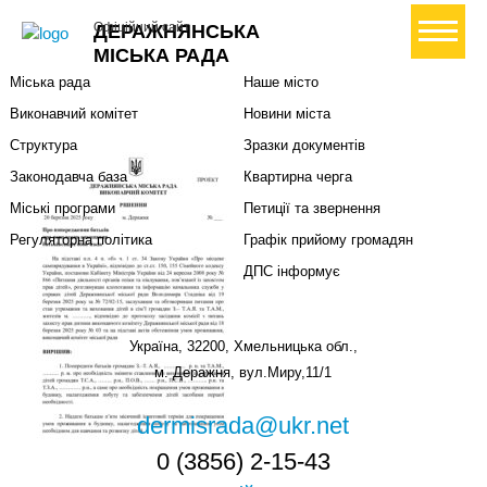
Міська влада
Громадянам
+ Створити петицію
Офіційний сайт
ДЕРАЖНЯНСЬКА
Міський голова
Вони загинули за Україну
МІСЬКА РАДА
Міська рада
Наше місто
Виконавчий комітет
Новини міста
Структура
Зразки документів
Законодавча база
Квартирна черга
Міські програми
Петиції та звернення
Регуляторна політика
Графік прийому громадян
ДПС інформує
Україна, 32200, Хмельницька обл.,
м. Деражня, вул.Миру,11/1
dermisrada@ukr.net
0 (3856) 2-15-43