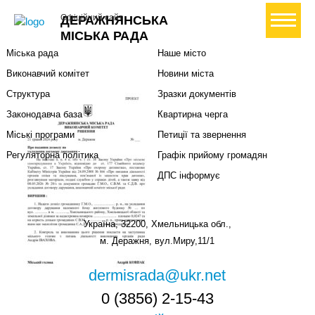
Міська влада
Громадянам
+ Створити петицію
Офіційний сайт
ДЕРАЖНЯНСЬКА
Міський голова
Вони загинули за Україну
МІСЬКА РАДА
Міська рада
Наше місто
Виконавчий комітет
Новини міста
Структура
Зразки документів
Законодавча база
Квартирна черга
Міські програми
Петиції та звернення
Регуляторна політика
Графік прийому громадян
ДПС інформує
Україна, 32200, Хмельницька обл.,
м. Деражня, вул.Миру,11/1
dermisrada@ukr.net
0 (3856) 2-15-43