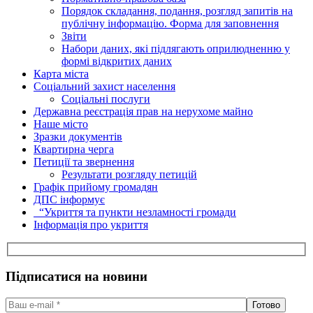
Порядок складання, подання, розгляд запитів на
публічну інформацію. Форма для заповнення
Звіти
Набори даних, які підлягають оприлюдненню у
формі відкритих даних
Карта міста
Соціальний захист населення
Соціальні послуги
Державна реєстрація прав на нерухоме майно
Наше місто
Зразки документів
Квартирна черга
Петиції та звернення
Результати розгляду петицій
Графік прийому громадян
ДПС інформує
“Укриття та пункти незламності громади
Інформація про укриття
Підписатися на новини