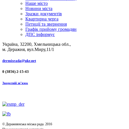
Наше місто
Новини міста
Зразки документів
Квартирна черга
Петиції та звернення
Графік прийому громадян
ДПС інформує
Україна, 32200, Хмельницька обл.,
м. Деражня, вул.Миру,11/1
dermisrada@ukr.net
0 (3856) 2-15-43
Зворотній зв’язок
© Деражнянська міська рада. 2016