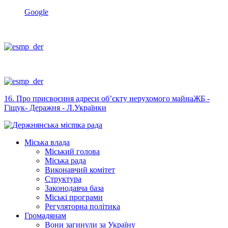
Google
16. Про присвоєння адреси об’єкту нерухомого майнаЖБ -
Гіщук- Деражня - Л.Українки
Міська влада
Міський голова
Міська рада
Виконавчий комітет
Структура
Законодавча база
Міські програми
Регуляторна політика
Громадянам
Вони загинули за Україну