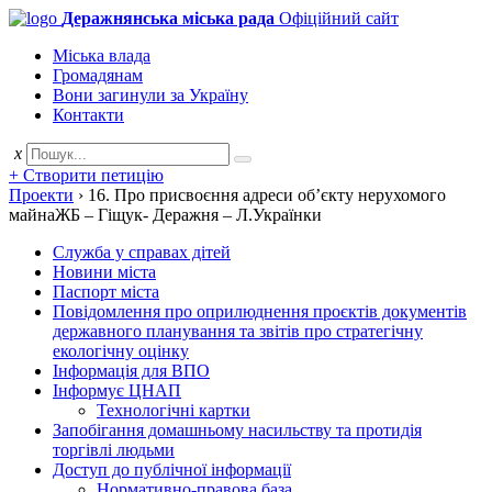
Деражнянська міська рада
Офіційний сайт
Міська влада
Громадянам
Вони загинули за Україну
Контакти
x
+ Створити петицію
Проекти
›
16. Про присвоєння адреси об’єкту нерухомого
майнаЖБ – Гіщук- Деражня – Л.Українки
Служба у справах дітей
Новини міста
Паспорт міста
Повідомлення про оприлюднення проєктів документів
державного планування та звітів про стратегічну
екологічну оцінку
Інформація для ВПО
Інформує ЦНАП
Технологічні картки
Запобігання домашньому насильству та протидія
торгівлі людьми
Доступ до публічної інформації
Нормативно-правова база