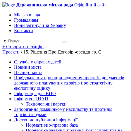
Деражнянська міська рада
Офіційний сайт
Міська влада
Громадянам
Вони загинули за Україну
Контакти
x
+ Створити петицію
Проекти
›
15. Рішення Про Договір -оренди гр. С.
Служба у справах дітей
Новини міста
Паспорт міста
Повідомлення про оприлюднення проєктів документів
державного планування та звітів про стратегічну
екологічну оцінку
Інформація для ВПО
Інформує ЦНАП
Технологічні картки
Запобігання домашньому насильству та протидія
торгівлі людьми
Доступ до публічної інформації
Нормативно-правова база
Порядок складання, подання, розгляд запитів на