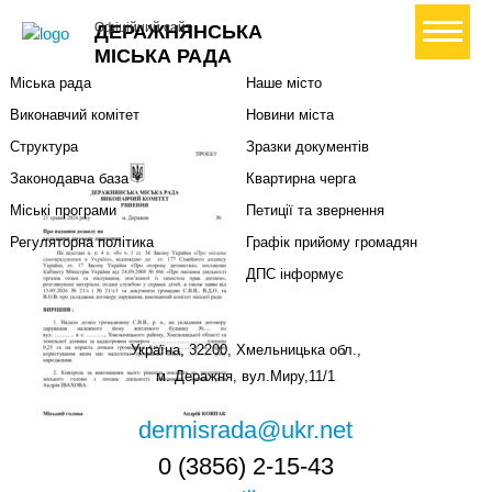
Міська влада
Громадянам
+ Створити петицію
Офіційний сайт
ДЕРАЖНЯНСЬКА
Міський голова
Вони загинули за Україну
МІСЬКА РАДА
Міська рада
Наше місто
Виконавчий комітет
Новини міста
Структура
Зразки документів
Законодавча база
Квартирна черга
Міські програми
Петиції та звернення
Регуляторна політика
Графік прийому громадян
ДПС інформує
Україна, 32200, Хмельницька обл.,
м. Деражня, вул.Миру,11/1
dermisrada@ukr.net
0 (3856) 2-15-43