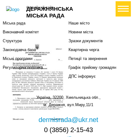
Міська влада
Громадянам
+ Створити петицію
Офіційний сайт
ДЕРАЖНЯНСЬКА
Міський голова
Вони загинули за Україну
МІСЬКА РАДА
Міська рада
Наше місто
Виконавчий комітет
Новини міста
Структура
Зразки документів
Законодавча база
Квартирна черга
Міські програми
Петиції та звернення
Регуляторна політика
Графік прийому громадян
ДПС інформує
Україна, 32200, Хмельницька обл.,
м. Деражня, вул.Миру,11/1
dermisrada@ukr.net
0 (3856) 2-15-43