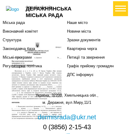
Міська влада
Громадянам
+ Створити петицію
Офіційний сайт
ДЕРАЖНЯНСЬКА
Міський голова
Вони загинули за Україну
МІСЬКА РАДА
Міська рада
Наше місто
Виконавчий комітет
Новини міста
Структура
Зразки документів
Законодавча база
Квартирна черга
Міські програми
Петиції та звернення
Регуляторна політика
Графік прийому громадян
ДПС інформує
Україна, 32200, Хмельницька обл.,
м. Деражня, вул.Миру,11/1
dermisrada@ukr.net
0 (3856) 2-15-43