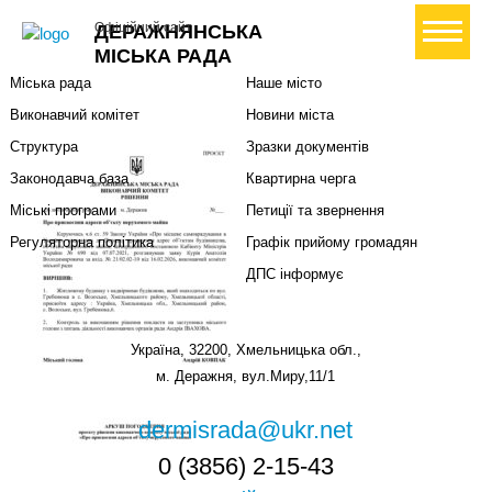
Міська влада
Громадянам
+ Створити петицію
Офіційний сайт
ДЕРАЖНЯНСЬКА
Міський голова
Вони загинули за Україну
МІСЬКА РАДА
Міська рада
Наше місто
Виконавчий комітет
Новини міста
Структура
Зразки документів
Законодавча база
Квартирна черга
Міські програми
Петиції та звернення
Регуляторна політика
Графік прийому громадян
ДПС інформує
Україна, 32200, Хмельницька обл.,
м. Деражня, вул.Миру,11/1
dermisrada@ukr.net
0 (3856) 2-15-43