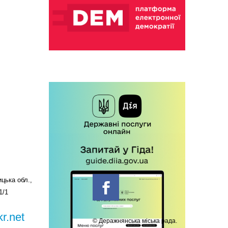
цька обл.,
1/1
r.net
© Деражнянська міська рада.