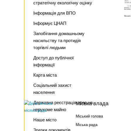
стратегічну екологічну оцінку
Інформація для ВПО
Інформує ЦНАП
Запобігання домашньому
насильству та протидія
торгівлі людьми
Доступ до публічної
інформації
Карта міста
Соціальний захист
населення
Державна реєстрація прав на
Міська влада
нерухоме майно
Міський голова
Наше місто
Міська рада
Зразки документів