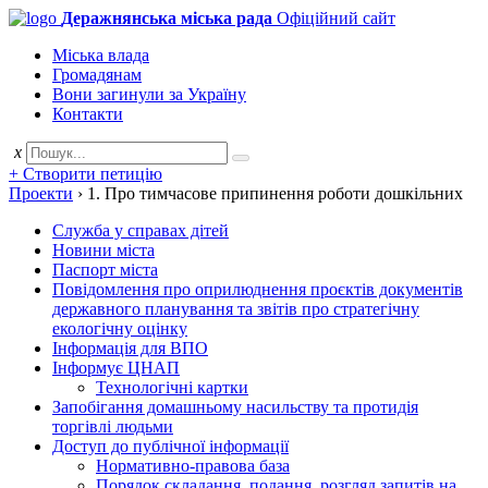
Деражнянська міська рада
Офіційний сайт
Міська влада
Громадянам
Вони загинули за Україну
Контакти
x
+ Створити петицію
Проекти
›
1. Про тимчасове припинення роботи дошкільних
Служба у справах дітей
Новини міста
Паспорт міста
Повідомлення про оприлюднення проєктів документів
державного планування та звітів про стратегічну
екологічну оцінку
Інформація для ВПО
Інформує ЦНАП
Технологічні картки
Запобігання домашньому насильству та протидія
торгівлі людьми
Доступ до публічної інформації
Нормативно-правова база
Порядок складання, подання, розгляд запитів на