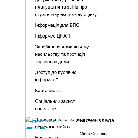
планування та звітів про
стратегічну екологічну оцінку
Інформація для ВПО
Інформує ЦНАП
Запобігання домашньому
насильству та протидія
торгівлі людьми
Доступ до публічної
інформації
Карта міста
Соціальний захист
населення
Державна реєстрація прав на
Міська влада
нерухоме майно
Міський голова
Наше місто