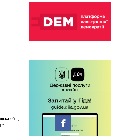
цька обл.,
1/1