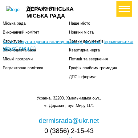
Міська влада
Громадянам
+ Створити петицію
Офіційний сайт
ДЕРАЖНЯНСЬКА
Міський голова
Вони загинули за Україну
МІСЬКА РАДА
Міська рада
Наше місто
Виконавчий комітет
Новини міста
Аналіз регуляторного впливу проекту рішення Деражнянської
Структура
Зразки документів
міської ради (1)
Законодавча база
Квартирна черга
Міські програми
Петиції та звернення
Регуляторна політика
Графік прийому громадян
ДПС інформує
Україна, 32200, Хмельницька обл.,
м. Деражня, вул.Миру,11/1
dermisrada@ukr.net
0 (3856) 2-15-43