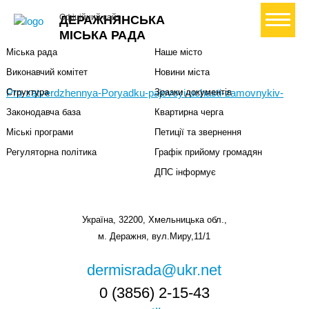
Міська влада
Громадянам
+ Створити петицію
Офіційний сайт
ДЕРАЖНЯНСЬКА
Міський голова
Вони загинули за Україну
МІСЬКА РАДА
Міська рада
Наше місто
Виконавчий комітет
Новини міста
Pro-zatverdzhennya-Poryadku-pajovoyi-uchasti-zamovnykiv-
Структура
Зразки документів
Законодавча база
Квартирна черга
Міські програми
Петиції та звернення
Регуляторна політика
Графік прийому громадян
ДПС інформує
Україна, 32200, Хмельницька обл.,
м. Деражня, вул.Миру,11/1
dermisrada@ukr.net
0 (3856) 2-15-43