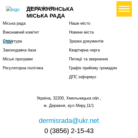
Міська влада
Громадянам
+ Створити петицію
Офіційний сайт
ДЕРАЖНЯНСЬКА
Міський голова
Вони загинули за Україну
МІСЬКА РАДА
Міська рада
Наше місто
Виконавчий комітет
Новини міста
3033
Структура
Зразки документів
Законодавча база
Квартирна черга
Міські програми
Петиції та звернення
Регуляторна політика
Графік прийому громадян
ДПС інформує
Україна, 32200, Хмельницька обл.,
м. Деражня, вул.Миру,11/1
dermisrada@ukr.net
0 (3856) 2-15-43