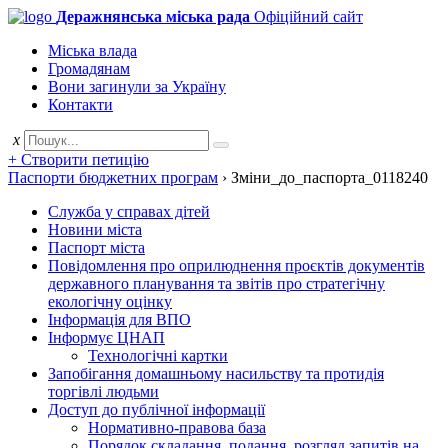
Деражнянська міська рада
Офіційний сайт
Міська влада
Громадянам
Вони загинули за Україну
Контакти
x
+ Створити петицію
Паспорти бюджетних програм
›
Змiни_до_паспорта_0118240
Служба у справах дітей
Новини міста
Паспорт міста
Повідомлення про оприлюднення проєктів документів
державного планування та звітів про стратегічну
екологічну оцінку
Інформація для ВПО
Інформує ЦНАП
Технологічні картки
Запобігання домашньому насильству та протидія
торгівлі людьми
Доступ до публічної інформації
Нормативно-правова база
Порядок складання, подання, розгляд запитів на