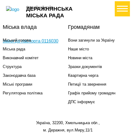
+ Створити петицію
Офіційний сайт
ДЕРАЖНЯНСЬКА
МІСЬКА РАДА
Міська влада
Громадянам
Міський голова
Вони загинули за Україну
зміни до паспорта 0116030
Міська рада
Наше місто
Виконавчий комітет
Новини міста
Структура
Зразки документів
Законодавча база
Квартирна черга
Міські програми
Петиції та звернення
Регуляторна політика
Графік прийому громадян
ДПС інформує
Україна, 32200, Хмельницька обл.,
м. Деражня, вул.Миру,11/1