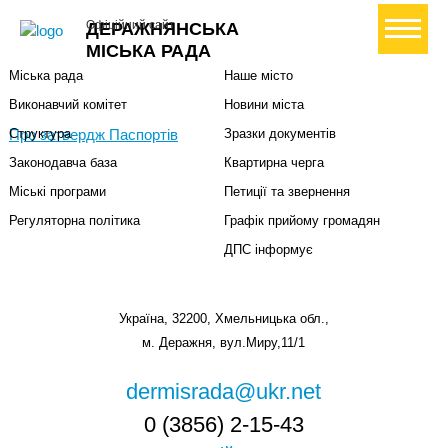
Міська влада
Громадянам
+ Створити петицію
Офіційний сайт
ДЕРАЖНЯНСЬКА
Міський голова
Вони загинули за Україну
МІСЬКА РАДА
Міська рада
Наше місто
Виконавчий комітет
Новини міста
Про затвердж Паспортів
Структура
Зразки документів
Законодавча база
Квартирна черга
Міські програми
Петиції та звернення
Регуляторна політика
Графік прийому громадян
ДПС інформує
Україна, 32200, Хмельницька обл.,
м. Деражня, вул.Миру,11/1
dermisrada@ukr.net
0 (3856) 2-15-43