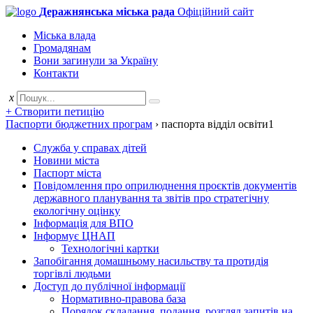
Деражнянська міська рада
Офіційний сайт
Міська влада
Громадянам
Вони загинули за Україну
Контакти
x
+ Створити петицію
Паспорти бюджетних програм
›
паспорта відділ освіти1
Служба у справах дітей
Новини міста
Паспорт міста
Повідомлення про оприлюднення проєктів документів
державного планування та звітів про стратегічну
екологічну оцінку
Інформація для ВПО
Інформує ЦНАП
Технологічні картки
Запобігання домашньому насильству та протидія
торгівлі людьми
Доступ до публічної інформації
Нормативно-правова база
Порядок складання, подання, розгляд запитів на