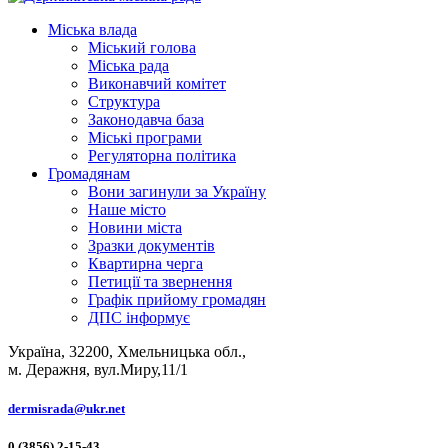
Міська влада
Міський голова
Міська рада
Виконавчий комітет
Структура
Законодавча база
Міські програми
Регуляторна політика
Громадянам
Вони загинули за Україну
Наше місто
Новини міста
Зразки документів
Квартирна черга
Петиції та звернення
Графік прийому громадян
ДПС інформує
Україна, 32200, Хмельницька обл.,
м. Деражня, вул.Миру,11/1
dermisrada@ukr.net
0 (3856) 2-15-43