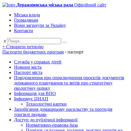
Деражнянська міська рада
Офіційний сайт
Міська влада
Громадянам
Вони загинули за Україну
Контакти
x
+ Створити петицію
Паспорти бюджетних програм
›
паспорт
Служба у справах дітей
Новини міста
Паспорт міста
Повідомлення про оприлюднення проєктів документів
державного планування та звітів про стратегічну
екологічну оцінку
Інформація для ВПО
Інформує ЦНАП
Технологічні картки
Запобігання домашньому насильству та протидія
торгівлі людьми
Доступ до публічної інформації
Нормативно-правова база
Порядок складання, подання, розгляд запитів на