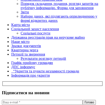
Порядок складання, подання, розгляд запитів на
публічну інформацію. Форма для заповнення
Звіти
Набори даних, які підлягають оприлюдненню у
формі відкритих даних
Карта міста
Соціальний захист населення
Соціальні послуги
Державна реєстрація прав на нерухоме майно
Наше місто
Зразки документів
Квартирна черга
Петиції та звернення
Результати розгляду петицій
Графік прийому громадян
ДПС інформує
“Укриття та пункти незламності громади
Інформація про укриття
Підписатися на новини