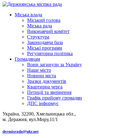
Міська влада
Міський голова
Міська рада
Виконавчий комітет
Структура
Законодавча база
Міські програми
Регуляторна політика
Громадянам
Вони загинули за Україну
Наше місто
Новини міста
Зразки документів
Квартирна черга
Петиції та звернення
Графік прийому громадян
ДПС інформує
Україна, 32200, Хмельницька обл.,
м. Деражня, вул.Миру,11/1
dermisrada@ukr.net