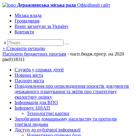
Деражнянська міська рада
Офіційний сайт
Міська влада
Громадянам
Вони загинули за Україну
Контакти
x
+ Створити петицію
Паспорти бюджетних програм
›
пасп.бюдж.прогр. на 2020
рік0118311
Служба у справах дітей
Новини міста
Паспорт міста
Повідомлення про оприлюднення проєктів документів
державного планування та звітів про стратегічну
екологічну оцінку
Інформація для ВПО
Інформує ЦНАП
Технологічні картки
Запобігання домашньому насильству та протидія
торгівлі людьми
Доступ до публічної інформації
Нормативно-правова база