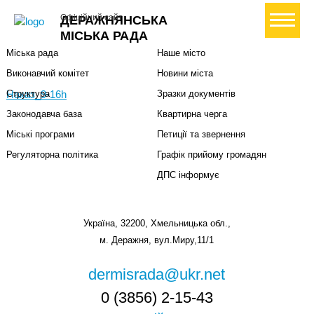
Міська влада
Громадянам
+ Створити петицію
Офіційний сайт
ДЕРАЖНЯНСЬКА
Міський голова
Вони загинули за Україну
МІСЬКА РАДА
Міська рада
Наше місто
Виконавчий комітет
Новини міста
Наказ_9-16h
Структура
Зразки документів
Законодавча база
Квартирна черга
Міські програми
Петиції та звернення
Регуляторна політика
Графік прийому громадян
ДПС інформує
Україна, 32200, Хмельницька обл.,
м. Деражня, вул.Миру,11/1
dermisrada@ukr.net
0 (3856) 2-15-43