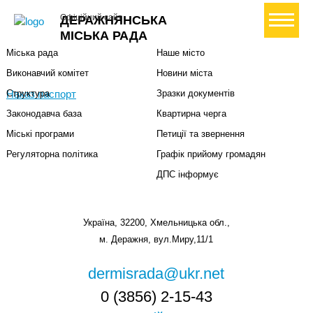
Міська влада
Громадянам
+ Створити петицію
Офіційний сайт
ДЕРАЖНЯНСЬКА
Міський голова
Вони загинули за Україну
МІСЬКА РАДА
Міська рада
Наше місто
Виконавчий комітет
Новини міста
Наказ паспорт
Структура
Зразки документів
Законодавча база
Квартирна черга
Міські програми
Петиції та звернення
Регуляторна політика
Графік прийому громадян
ДПС інформує
Україна, 32200, Хмельницька обл.,
м. Деражня, вул.Миру,11/1
dermisrada@ukr.net
0 (3856) 2-15-43