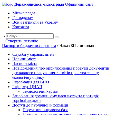
Деражнянська міська рада
Офіційний сайт
Міська влада
Громадянам
Вони загинули за Україну
Контакти
x
+ Створити петицію
Паспорти бюджетних програм
›
Наказ БП Листопад
Служба у справах дітей
Новини міста
Паспорт міста
Повідомлення про оприлюднення проєктів документів
державного планування та звітів про стратегічну
екологічну оцінку
Інформація для ВПО
Інформує ЦНАП
Технологічні картки
Запобігання домашньому насильству та протидія
торгівлі людьми
Доступ до публічної інформації
Нормативно-правова база
Порядок складання, подання, розгляд запитів на