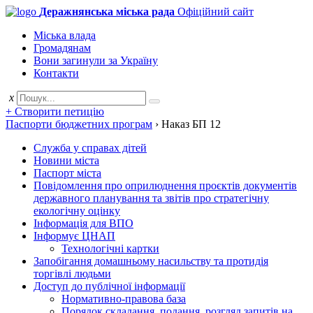
Деражнянська міська рада
Офіційний сайт
Міська влада
Громадянам
Вони загинули за Україну
Контакти
x
+ Створити петицію
Паспорти бюджетних програм
›
Наказ БП 12
Служба у справах дітей
Новини міста
Паспорт міста
Повідомлення про оприлюднення проєктів документів
державного планування та звітів про стратегічну
екологічну оцінку
Інформація для ВПО
Інформує ЦНАП
Технологічні картки
Запобігання домашньому насильству та протидія
торгівлі людьми
Доступ до публічної інформації
Нормативно-правова база
Порядок складання, подання, розгляд запитів на